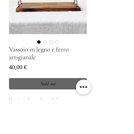
Vassoio in legno e ferro
artigianale
Prezzo
40,00 €
Sold out
Vassoio in legno di mando lavorato
artigianalmente con manici in ferro
Dimensioni
40cm Lunghezza x 22cm Larghezza