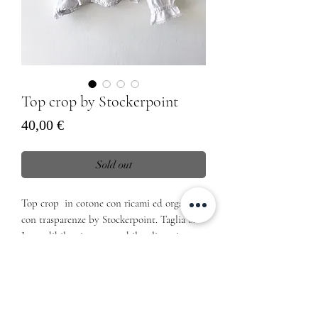
Top crop by Stockerpoint
Prezzo
40,00 €
Sold out
Top crop  in cotone con ricami ed organza 
con trasparenze by Stockerpoint. Taglia S. 
Imperdibile e intramontabile, gli anni 
passano ma lui non passa, sempre ricco di 
fascino, sempre delicato.. ricorda gli 
uncinetti e i lavori a mano