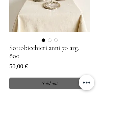
Sottobicchieri anni 70 arg.
800
Prezzo
50,00 €
Sold out
Sottobicchieri vintage anni 70 in ferro
bagnati in argento 800
10 pezzi
Informativa sulla Privacy