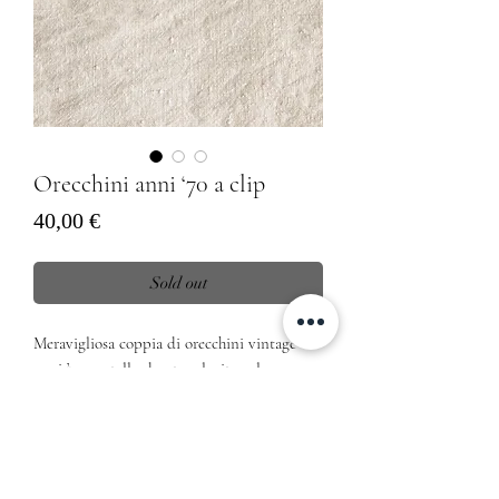
Orecchini anni ‘70 a clip
Prezzo
40,00 €
Sold out
Meravigliosa coppia di orecchini vintage
anni ’70, metallo dorato e lucite colore
arancio mandarino siciliano
Dimensioni
Lunghezza 3 cm