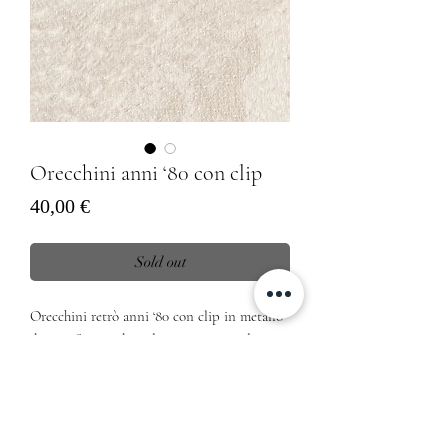
Orecchini anni ‘80 con clip
Prezzo
40,00 €
Sold out
Orecchini retrò anni ‘80 con clip in metallo
dorato. Strass ed applicazioni in sottile
rivestimento effetto perla
Dimensioni
Diametro 3 cm