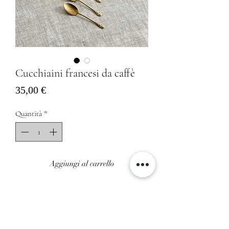
Cucchiaini francesi da caffè
Prezzo
35,00 €
Quantità
*
Aggiungi al carrello
Acquista ora
6 meravigliosi cucchiaini da caffè francesi
con dettagli lavorati sull’ impugnatura