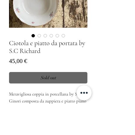
Ciotola e piatto da portata by
S.C Richard
Prezzo
45,00 €
Sold out
Meravigliosa coppia in porcellana by S.C
Ginori composta da zuppiera e piatto piano
da centro tavola
Dimensioni
Zuppiera (25cm diametro x 10cm altezza)
Piatto piano (29cm diametro x 2cm altezz)