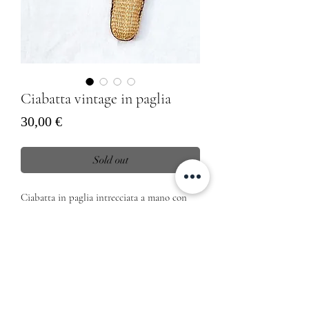
Ciabatta vintage in paglia
Prezzo
30,00 €
Sold out
Ciabatta in paglia intrecciata a mano con
inserti in lino interno cucito a mano
nr. 38/39
Lunghezza 25,1 cm
Informativa sulla Privacy