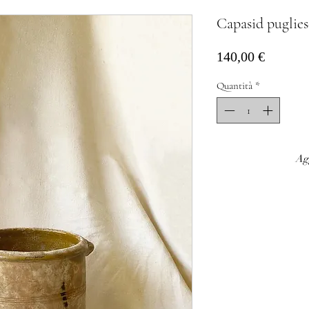
Capasid puglies
Prezzo
140,00 €
Quantità
*
Agg