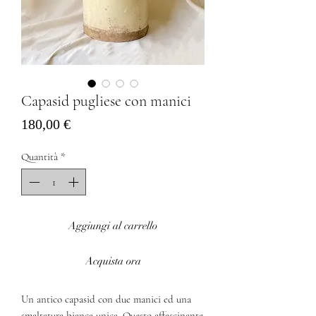
Capasid pugliese con manici
Prezzo
180,00 €
Quantità
*
Aggiungi al carrello
Acquista ora
Un antico capasid con due manici ed una
smaltatura bianca unica. Questo affascinante