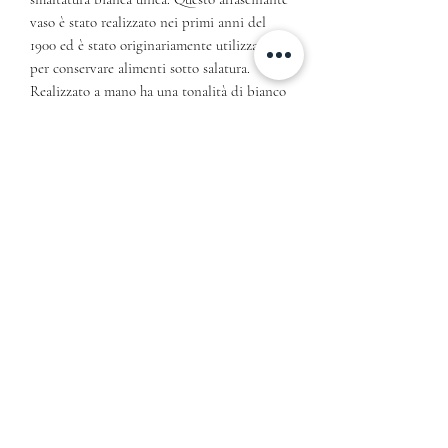
vaso è stato realizzato nei primi anni del
1900 ed è stato originariamente utilizzato
per conservare alimenti sotto salatura.
Realizzato a mano ha una tonalità di bianco
latte lucido attorno al bordo superiore con
base in argilla grezza. Il capasid pugliese
presenta quella patina magica che solo le
cose antiche sanno regalare. L’ideale per fiori
freschi o secchi da tenere in casa
Dimensioni
29cm diametro x 32 cm altezza
Informativa sulla Privacy
Cookies Policy