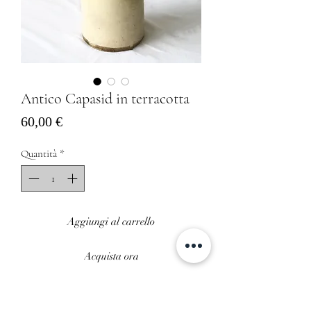
Antico Capasid in terracotta
Prezzo
60,00 €
Quantità
*
Aggiungi al carrello
Acquista ora
Antico Capasid tipico pugliese anni 30 in
terracotta smaltata perfettamente intatto