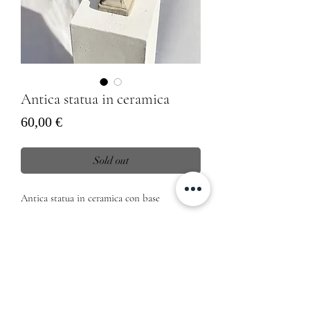
Antica statua in ceramica
Prezzo
60,00 €
Sold out
Antica statua in ceramica con base

Dimensioni 

37cm altezza 

23cm larghezza (busto)