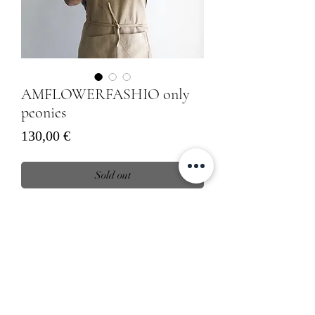
AMFLOWERFASHIO only
peonies
Prezzo
130,00 €
Sold out
30 peonie fiorite locali e stagionali lavorate 
in meraviglioso fascio 
Informativa sulla Privacy