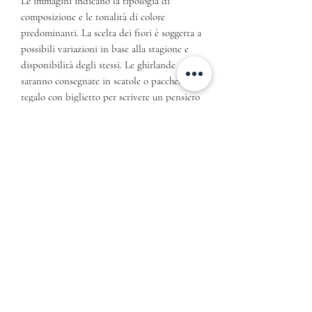
Le immagini indicano la tipologia di
composizione e le tonalità di colore
predominanti. La scelta dei fiori è soggetta a
possibili variazioni in base alla stagione e
disponibilità degli stessi. Le ghirlande
saranno consegnate in scatole o pacchetti
regalo con biglietto per scrivere un pensiero
ed una presentazione di autenticità in carta
riciclata
ATTENZIONE! Le consegne dei fiori
vengono effettuate non prima di 2 giorni
dall’ordine ed unicamente nella provincia di
Napoli per consegne su zone differenti da
quella menzionata contattaci in chat ti
risponderemo nel minor tempo possibile
Informativa sulla Privacy