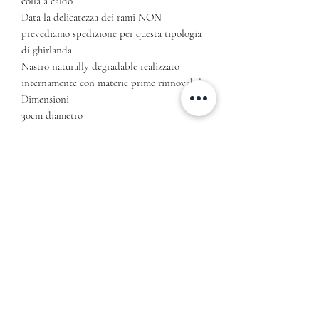
colla a caldo
Data la delicatezza dei rami NON
prevediamo spedizione per questa tipologia
di ghirlanda
Nastro naturally degradable realizzato
internamente con materie prime rinnovabili
Dimensioni
30cm diametro
Le immagini indicano la tipologia di
composizione e le tonalità di colore
predominanti. La scelta dei fiori è soggetta a
possibili variazioni in base alla stagione e
disponibilità degli stessi. Le ghirlande
saranno consegnate o spedite in scatole o
pacchetti regalo con biglietto per scrivere
un pensiero ed una presentazione di
autenticità in carta riciclata
Informativa sulla Privacy