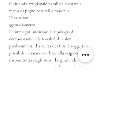
Ghirlanda artigianale natalizia lavorata a
mano di pigne naturali e muschio
Dimensioni
35cm diametro
Le immagini indicano la tipologia di
composizione e le tonalità di colore
predominanti. La scelta dei fiori è soggetta a
possibili variazioni in base alla stagione e
disponibilità degli stessi. Le ghirlande
saranno consegnate in scatole o pacchetti
regalo con biglietto per scrivere un pensiero
ed una presentazione di autenticità in carta
riciclata
ATTENZIONE! Le consegne dei fiori
vengono effettuate non prima di 2 giorni
dall’ordine ed unicamente nella provincia di
Napoli per consegne su zone differenti da
quella menzionata contattaci in chat ti
risponderemo nel minor tempo possibile