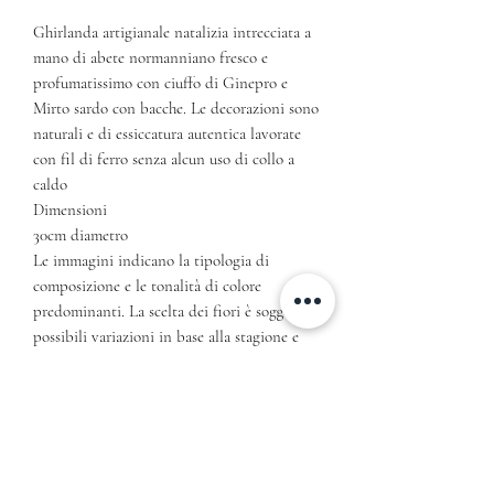
Ghirlanda artigianale natalizia intrecciata a
mano di abete normanniano fresco e
profumatissimo con ciuffo di Ginepro e
Mirto sardo con bacche. Le decorazioni sono
naturali e di essiccatura autentica lavorate
con fil di ferro senza alcun uso di collo a
caldo
Dimensioni
30cm diametro
Le immagini indicano la tipologia di
composizione e le tonalità di colore
predominanti. La scelta dei fiori è soggetta a
possibili variazioni in base alla stagione e
disponibilità degli stessi. Le ghirlande
saranno consegnate in scatole o pacchetti
regalo con biglietto per scrivere un pensiero
ed una presentazione di autenticità in carta
riciclata
ATTENZIONE! Le consegne dei fiori